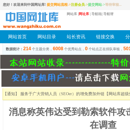
您好！欢迎来到中国网址库!
提交网站流程->
注册会员
->
提交网站
->
等待审核...
网站库
|
网址库
|
导航啦
|
导航呀
网站首页
网站目录
站长资讯
链接交换
分
214
6008
0
50
数据统计：
个主题分类，
个优秀站点，
个站点正在排队审核，
【通知】 服务于广大营销人员（SEOer）的增免费加外链
【网站库超级
消息称英伟达受到勒索软件攻
在调查