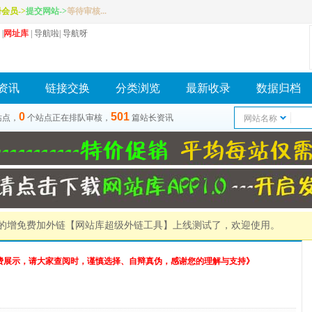
册会员
->
提交网站
->
等待审核...
|
网址库
|
导航啦
|
导航呀
资讯
链接交换
分类浏览
最新收录
数据归档
0
501
站点，
个站点正在排队审核，
篇站长资讯
网站名称
）的增免费加外链
【网站库超级外链工具】
上线测试了，欢迎使用。
费展示，请大家查阅时，谨慎选择、自辩真伪，感谢您的理解与支持》