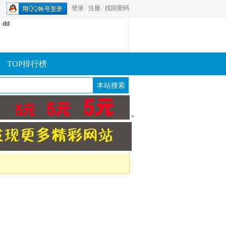
/
登录
/
注册
/
找回密码
dd
TOP排行榜
*