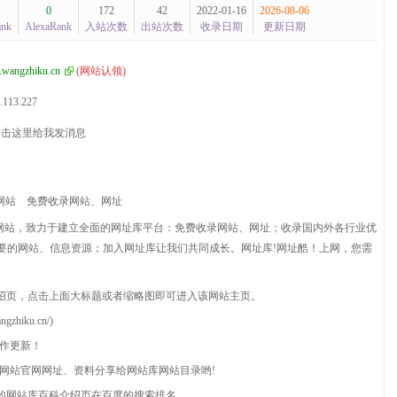
0
172
42
2022-01-16
2026-08-06
ank
AlexaRank
入站次数
出站次数
收录日期
更新日期
wangzhiku.cn
(
网站认领
)
.113.227
网站
免费收录网站、网址
网站，致力于建立全面的网址库平台：免费收录网站、网址；收录国内外各行业优
要的网站、信息资源；加入网址库让我们共同成长。网址库!网址酷！上网，您需
绍页，点击上面大标题或者缩略图即可进入该网站主页。
hiku.cn/)
协作更新！
贵网站官网网址、资料分享给网站库网站目录哟!
的网站库百科介绍页在百度的搜索排名