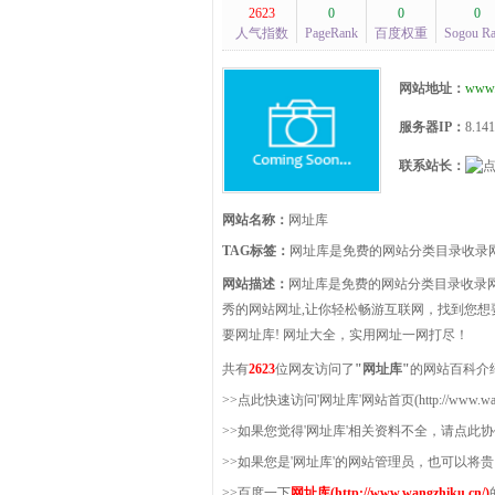
2623
0
0
0
人气指数
PageRank
百度权重
Sogou R
网站地址：
www.
服务器IP：
8.141
联系站长：
网站名称：
网址库
TAG标签：
网址库是免费的网站分类目录收录
网站描述：
网址库是免费的网站分类目录收录
秀的网站网址,让你轻松畅游互联网，找到您想
要网址库! 网址大全，实用网址一网打尽！
共有
2623
位网友访问了
"网址库"
的网站百科介
>>点此快速访问'网址库'网站首页(http://www.wangz
>>如果您觉得'网址库'相关资料不全，请点此
>>如果您是'网址库'的网站管理员，也可以将
>>百度一下
网址库(http://www.wangzhiku.cn/)