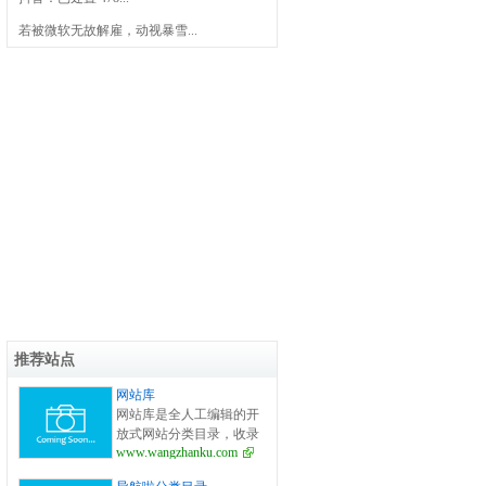
若被微软无故解雇，动视暴雪...
推荐站点
网站库
网站库是全人工编辑的开
放式网站分类目录，收录
www.wangzhanku.com
国内外、各行业优秀网
站，旨在为用户提供更全