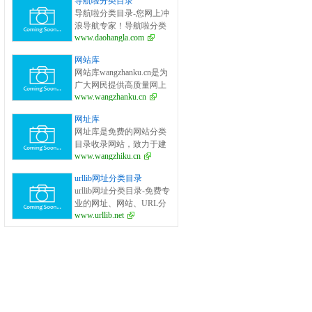
导航啦分类目录
面的网站分类目录检索、
导航啦分类目录-您网上冲
优秀网站参考、网站推广
浪导航专家！导航啦分类
服务、网站黄页、网上娱
www.daohangla.com
目录－专业提供为广大站
乐冲浪导航网站。
长收录的开放式网站分类
网站库
目录平台，收集国内外、
网站库wangzhanku.cn是为
各行业优秀正规网站,全人
广大网民提供高质量网上
工编辑收录，为百度、谷
www.wangzhanku.cn
娱乐冲浪导航网站，汇聚
歌、有道、搜狗、必应等
众多高质量娱乐、工作、
搜索引擎提供索引参考, 同
网址库
学习等网站让广大网民轻
时也是站长推广网站值得
网址库是免费的网站分类
松畅游互联网，同时面向
信任选择的平台。
目录收录网站，致力于建
广大互联网站长提供免费
www.wangzhiku.cn
立全面的网址库平台：免
的网址收录、免费网站收
费收录网站、网址；收录
录、免费外链平台。
urllib网址分类目录
国内外各行业优秀的网站
urllib网址分类目录-免费专
网址,让你轻松畅游互联
业的网址、网站、URL分
网，找到您想要的网站、
www.urllib.net
类目录_提交网址、网站、
信息资源；加入网址库让
URL到我们的网站。
我们共同成长。网址库!网
址酷！上网，您需要网址
库! 网址大全，实用网址一
网打尽！