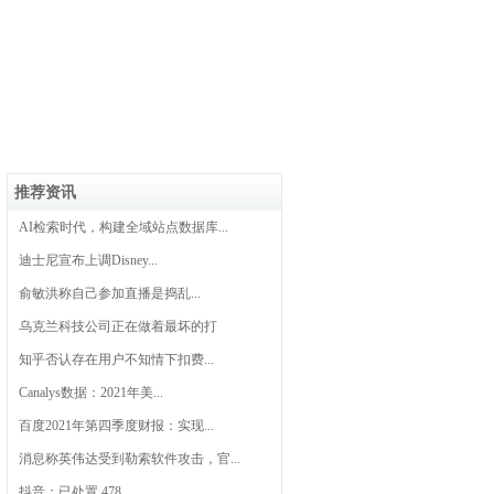
推荐资讯
AI检索时代，构建全域站点数据库...
迪士尼宣布上调Disney...
俞敏洪称自己参加直播是捣乱...
乌克兰科技公司正在做着最坏的打
知乎否认存在用户不知情下扣费...
Canalys数据：2021年美...
百度2021年第四季度财报：实现...
消息称英伟达受到勒索软件攻击，官...
抖音：已处置 478...