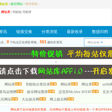
册会员
->
提交网站
->
等待审核...
|
网址库
|
导航啦
|
导航呀
资讯
链接交换
分类浏览
最新收录
数据归档
0
501
站点，
个站点正在排队审核，
篇站长资讯
网站名称
*
网站库
导航啦分类目录
网站库
网址库
url
菜鸟运维网
娱乐网址图库
迈克菲McAfee AVERT
北京
娱乐网址
大众娱乐网
网上娱乐网
网站基于反向链接实时更新，任何网站只要做上本站链接,有一个来访IP到本