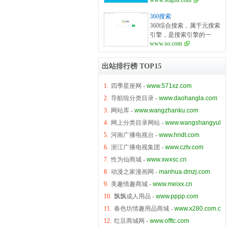
www.sogou.com
擎，致力于中文互联网信
术改变世界的梦想，他毅
和 IIya Segalovich 创造出来
息的深度挖掘，帮助中国
然辞掉硅谷的高薪工作，
360搜索
的词是\"Yet Another
上亿网民加快信息获取速
携搜索引擎专利技术，于
360综合搜索，属于元搜索
Indexer\"（另一个索引）的
度，为用户创造价值。
2000年1月1日在中关村创
引擎，是搜索引擎的一
缩写。 1997年9月23日，
2018年8月8日，搜狗搜索
建了百度公司。 “百度”二
www.so.com
种，是通过一个统一的用
俄罗斯搜索引擎
获金运奖最佳用户活跃
字,来自于八百年前南宋词
户界面帮助用户在多个搜
Yandex（俄语意为：语言
奖。 搜狗搜索 是搜狐公司
人辛弃疾的一句词：众里
索引擎中选择和利用合适
目录）首次上线。 2000
于2004年8月3日推出的全
出站排行榜 TOP15
寻他千百度。这句话描述
的（甚至是同时利用若干
年，阿尔卡季·沃洛日在莫
球首个第三代互动式中文
了词人对理想的执着追
个）搜索引擎来实现检索
斯科成立了独立运营的
搜索引擎。搜狗搜索是中
1.
四季星座网
-
www.571xz.com
求。 百度拥有数万名研发
操作，是对分布于网络的
Yandex公司。 2004年，
国领先的中文搜索引擎，
工程师，这是中国乃至全
2.
导航啦分类目录
-
www.daohangla.com
多种检索工具的全局控制
Yandex开设了区域项目（
致力于中文互联网信息的
球最为优秀的技术团队。
机制。而360搜索+，属于
“城市”专栏），有助于吸
3.
网站库
-
www.wangzhanku.com
深度挖掘，帮助中国上亿
这支队伍掌握着世界上最
全文搜索引擎，是奇虎360
引全世界的广告合作。
网民加快信息获取速度，
4.
网上分类目录网站
为先进的搜索引擎技术，
-
www.wangshangyule.
公司开发的基于机器学习
Yandex的专家们经常进行
为用户创造价值。 搜狗的
使百度成为中国掌握世界
5.
河南广播电视台
-
www.hndt.com
技术的第三代搜索引擎，
巡回讲座。所有的服务都
其他搜索产品各有特色。
尖端科学核心技术的中国
具备“自学习、自进化”能
考虑到了使用者的地理位
6.
浙江广播电视集团
-
www.cztv.com
音乐搜索小于2%的死链
高科技企业，也使中国成
力和发现用户最需要的搜
置：可以在区域网站上搜
率，图片搜索独特的组图
7.
性为仙商城
-
www.xwxsc.cn
为美国、俄罗斯、和韩国
索结果。 2015年1月6日消
索，“新闻”里提供地方信
浏览功能，新闻搜索及时
之外，全球仅有的4个拥有
8.
动漫之家漫画网
-
manhua.dmzj.com
息，360总裁齐向东向全体
息，“市场”里首先就提供
反映互联网热点事件的看
搜索引擎核心技术的国家
员工发送邮件，宣布360搜
地区商店的物品。Yandex
9.
美趣情趣商城
-
www.meixx.cn
热闹首页，地图搜索的全
之一。 从创立之初，百度
索将正式推出独立品牌“好
急剧增加的网络服务使用
国无缝漫游功能，使得搜
10.
飘飘成人用品
便将“让人们最平等便捷地
-
www.pppp.com
搜”，原域名可直接跳转至
者人数使“Yandex. WiFi”成
狗的搜索产品线极大地满
获取信息，找到所求”作为
11.
春色坊情趣用品商城
-
www.x280.com.cn
新域名。 2016年2月，360
为通向俄罗斯免费无线通
足了用户的日常需求，体
自己的使命，成立以来，
再次宣布，将“好搜搜
道的最大网站。Yandex.是
12.
红豆商城网
-
www.offtc.com
现了搜狗的研发。
公司秉承“用户至上”的理
索”重新更名为“360搜