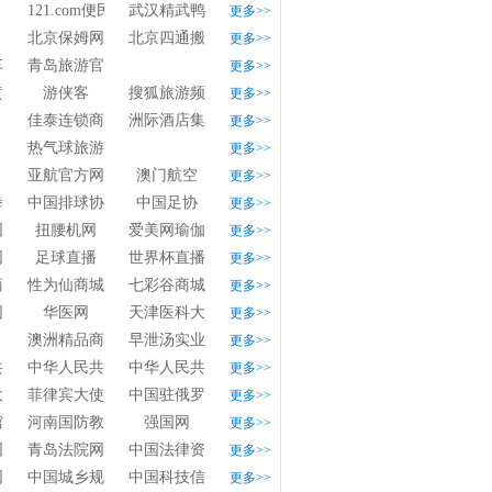
121.com便民导航
武汉精武鸭脖官方网站
更多>>
北京保姆网
北京四通搬家公
更多>>
车船协会
青岛旅游官方网站
更多>>
黄页
游侠客
搜狐旅游频道
更多>>
佳泰连锁商务宾馆
洲际酒店集团
更多>>
热气球旅游网
更多>>
亚航官方网站
澳门航空
更多>>
拳道协会
中国排球协会
中国足协
更多>>
网
扭腰机网
爱美网瑜伽
更多>>
网
足球直播
世界杯直播网
更多>>
商城
性为仙商城
七彩谷商城
更多>>
网
华医网
天津医科大学BBS
更多>>
澳洲精品商城
早泄汤实业有限公司
更多>>
部
共和国文化和旅游部
中华人民共和国商务部
中华人民共和国农业农村部
更多>>
大使馆
菲律宾大使馆
中国驻俄罗斯大使馆
更多>>
馆
河南国防教育网
强国网
更多>>
网
青岛法院网
中国法律资源网
更多>>
网
中国城乡规划行业网
中国科技信息研究所
更多>>