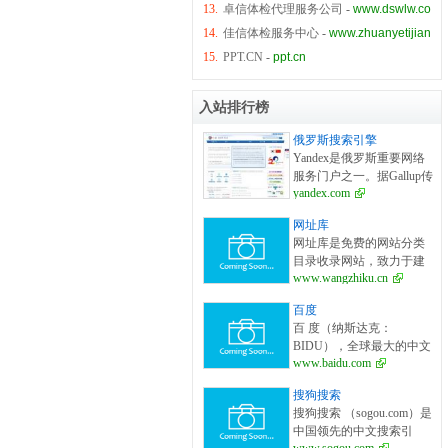
13.
卓信体检代理服务公司
-
www.dswlw.com
14.
佳信体检服务中心
-
www.zhuanyetijian.c
15.
PPT.CN
-
ppt.cn
入站排行榜
俄罗斯搜索引擎
Yandex是俄罗斯重要网络
服务门户之一。据Gallup传
yandex.com
媒，ФОМ 和 Комкон调查
公司资料，Yandex是俄罗
网址库
斯网络拥有用户最多的网
网址库是免费的网站分类
站。2006年初每天访问
目录收录网站，致力于建
Yandex的人数（包括外国
www.wangzhiku.cn
立全面的网址库平台：免
访问者）达到四百万。
费收录网站、网址；收录
Yandex目前所提供的服务
百度
国内外各行业优秀的网站
包括搜索、最新新闻、地
百 度（纳斯达克：
网址,让你轻松畅游互联
图和百科、电子信箱、电
BIDU），全球最大的中文
网，找到您想要的网站、
子商务、互联网广告及其
www.baidu.com
搜索引擎、最大的中文网
信息资源；加入网址库让
他服务。Yandex在俄罗斯
站。1999年底,身在美国硅
我们共同成长。网址库!网
本地搜索引擎的市场份额
搜狗搜索
谷的李彦宏看到了中国互
址酷！上网，您需要网址
已远超俄罗斯Google。
搜狗搜索 （sogou.com）是
联网及中文搜索引擎服务
库! 网址大全，实用网址一
1993年，Yandex创建，由
中国领先的中文搜索引
的巨大发展潜力，抱着技
网打尽！
两个创始人 Arkady Volozh