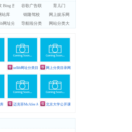
 Bing 搜索
谷歌广告联盟（google adsense）
育儿门
网站库
锦隆驾校
网上娱乐网
llib网址分类目录
导航啦分类目录
网站分类大全
urllib网址分类目录
网上分类目录网站
库
迈克菲McAfee AVERT
北京大学公开课