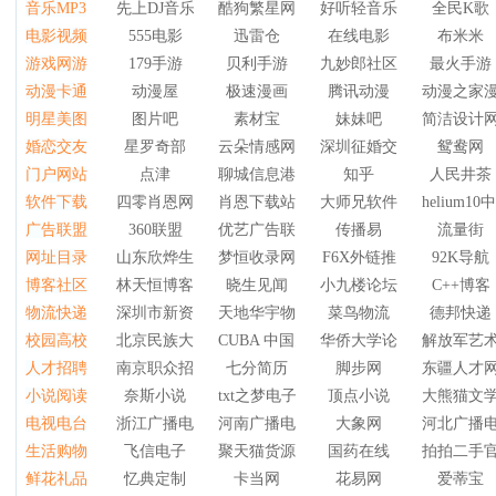
音乐MP3
先上DJ音乐网
酷狗繁星网
好听轻音乐网
全民K歌
电影视频
555电影
迅雷仓
在线电影
布米米
om
演出网
游戏网游
179手游
贝利手游
九妙郎社区
最火手游
微社区
动漫卡通
动漫屋
极速漫画
腾讯动漫
动漫之家
洛克王国
明星美图
图片吧
素材宝
妹妹吧
简洁设计
方特动漫官方网站
婚恋交友
星罗奇部
云朵情感网
深圳征婚交友网
鸳鸯网
3G美女图片
门户网站
点津
聊城信息港
知乎
人民井茶
主的爱相亲网
软件下载
四零肖恩网
肖恩下载站
大师兄软件
helium
畅享网
广告联盟
360联盟
优艺广告联盟
传播易
流量街
福昕软件
网址目录
山东欣烨生物科技
梦恒收录网
F6X外链推
92K导航
4399广告联盟
博客社区
林天恒博客
晓生见闻
小九楼论坛
C++博客
网站库
物流快递
深圳市新资国际物流公司
天地华宇物流
菜鸟物流
德邦快递
51CTO博客
校园高校
北京民族大学
CUBA 中国大学生篮球联赛
华侨大学论坛
解放军艺
邮政EMS
人才招聘
南京职众招聘网
七分简历
脚步网
东疆人才
武昌首义学院
小说阅读
奈斯小说
txt之梦电子书论坛
顶点小说
大熊猫文
安阳人才网
电视电台
浙江广播电视集团
河南广播电视台
大象网
河北广播
黑客小说
生活购物
飞信电子
聚天猫货源网
国药在线
拍拍二手
北京广播网
鲜花礼品
忆典定制
卡当网
花易网
爱蒂宝
小米有品