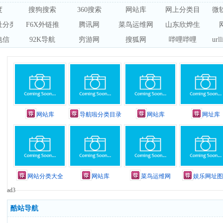
度
搜狗搜索
360搜索
网站库
网上分类目录网站
微软
网址分类目录
F6X外链推
腾讯网
菜鸟运维网
山东欣烨生物科技
电信
92K导航
穷游网
搜狐网
哔哩哔哩
ur
网站库
导航啦分类目录
网站库
网址库
m
网站分类大全
网站库
菜鸟运维网
娱乐网址图
ad3
酷站导航