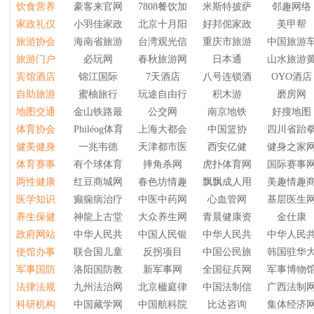
饮食营养
豪客来官网
7808餐饮加盟网
米斯特披萨
邻趣网络
家政礼仪
小羽佳家政
北京十月阳光月嫂公司
好邦伲家政网
美甲帮
ZOO咖啡
旅游协会
海南省旅游协会
台湾观光信息网
重庆市旅游协会
中国旅游
上海家政网
旅游门户
必玩网
春秋旅游网
日本通
山水旅游
宾馆酒店
锦江国际
7天酒店
八号连锁酒店
OYO酒店
旅游互联
自助旅游
蜜柚旅行
玩途自由行
积木游
磨房网
你好酒店
地图交通
金山铁路最新时刻表
公交网
南京地铁
好搜地图
体育协会
Philéog体育
上海大都会游艇会
中国篮协
四川省跆
中国地图库
健美健身
一兆韦德
天津都市医院
西安亿健
健身之家
中国体育舞蹈
体育赛事
有个球体育直播
摔角杀网
虎扑体育网
国际赛事
瑜米之伽网
cn
两性健康
红豆商城网
春色坊情趣用品商城
飘飘成人用品
美趣情趣
NBA中国官方网站
医学知识
癫痫病治疗医院
中医中药网
心血管网
基层医生
爱优商城
养生保健
神龍上古堂颈腰椎调理全国加盟
大众养生网
青晨健康资讯网
金仕康
趣味医学网
政府网站
中华人民共和国审计署
中国人民银行
中华人民共和国应急管理
中华人民
爱康国宾
使馆办事
联合国儿童基金会
反拐项目
中国公民旅居英国指南
韩国驻华
中华人民共和国水利部
军事国防
洛阳国防教育网
新军事网
全国征兵网
军事博物
新加坡驻华大使馆
法律法规
九州法治网
北京楹庭律师事务所
中国法制信息网
广西法制
虎贲网
科研机构
中国藏学网
中国航科院
比达咨询
集体经济
中国交通事故赔偿网