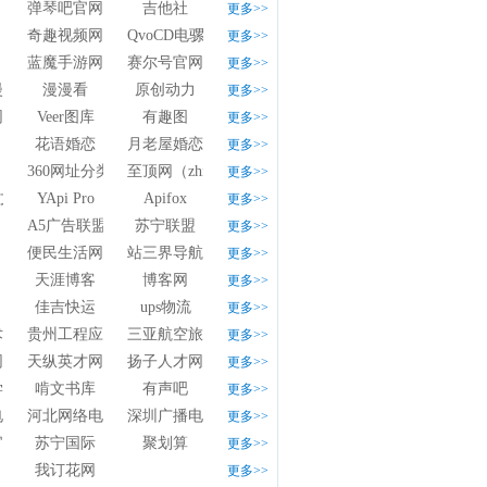
弹琴吧官网
吉他社
更多>>
奇趣视频网
QvoCD电骡
更多>>
蓝魔手游网
赛尔号官网
更多>>
漫画网
漫漫看
原创动力
更多>>
网
Veer图库
有趣图
更多>>
花语婚恋
月老屋婚恋网
更多>>
360网址分类目录
至顶网（zhiding.cn）- 记录和推动数字化创新
更多>>
10中文推广官网
YApi Pro
Apifox
更多>>
A5广告联盟
苏宁联盟
更多>>
便民生活网
站三界导航
更多>>
天涯博客
博客网
更多>>
佳吉快运
ups物流
更多>>
术学院官方网站
贵州工程应用技术学院
三亚航空旅游职业学院
更多>>
网
天纵英才网
扬子人才网
更多>>
学网
啃文书库
有声吧
更多>>
电视台
河北网络电视台
深圳广播电影电视集团
更多>>
官网
苏宁国际
聚划算
更多>>
我订花网
更多>>