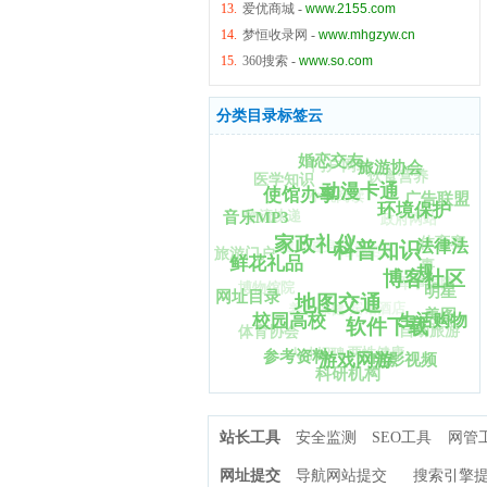
网民浏览，广告聚焦的平
13.
爱优商城
-
www.2155.com
念，不断坚持技术创新，
索”，域名也
台。 2010年5月，俄罗斯
致力于为用户提供“简单可
14.
梦恒收录网
-
www.mhgzyw.cn
由“haosou.com”切换为更易
本土搜索引擎Yandex推出
依赖”的互联网搜索产品及
输入的“so.com”，回归360
新服务，可准许用户对拉
15.
360搜索
-
www.so.com
服务，其中包括:以网络搜
母品牌，意味着360搜索将
丁语系的外文网站进行搜
索为主的功能性搜索;以贴
继续依托360母品牌的基
索。 [2] 2011年5月，
吧为主的社区搜索，针对
分类目录标签云
础，在安全、可信赖等方
Yandex在美国纳斯达克证
各区域、行业所需的垂直
面，继续形成差异化优
券交易所上市，市值上涨
搜索;以及门户频道、IM
势。
至130亿美元。 2014年9月
婚恋交友
门户网站
等，全面覆盖了中文网络
旅游协会
饮食营养
1日，创始人阿尔卡季·沃
医学知识
世界所有的搜索需求。根
动漫卡通
使馆办事
小说阅读
洛日辞去Yandex首席执行
广告联盟
据第三方权威数据，在中
环境保护
物流快递
官一职，但仍担任集团领
音乐MP3
政府网站
国，百度PC端和移动端市
导人。 发展历程 第一阶段
家政礼仪
体育赛
场份额总量达73.5%，覆盖
健美健身
法律法
科普知识
电视电台
旅游门户
（1997年~2002年）：重技
鲜花礼品
了中国97.5%的网民，拥有
事
规
术 不断推出新业务 技术先
博客社区
军事国防
6亿用户，日均响应搜索60
博物馆院
明星
行：Yandex的历史可以追
网址目录
地图交通
亿次。 在面对用户的搜索
宾馆酒店
养生保健
溯至1990年，当时Arcadia
美图
生活购物
校园高校
产品不断丰富的同时，百
软件下载
自助旅游
体育协会
公司（后改名为
度还创新性地推出了基于
两性健康
人才招聘
CompTek）最先开发出两
参考资料
游戏网游
电影视频
搜索的营销推广服务，并
种信息搜索系统：国际货
科研机构
成为最受企业青睐的互联
物分类器和商品服务分类
网营销推广平台。目前，
器。1993年，CompTek创
中国已有数十万家企业使
始人开发出Yandex，作为
站长工具
安全监测
SEO工具
网管
用了百度的搜索推广服
俄语的搜索机制。 独立发
务，不断提升着企业自身
展：1997年，该公司正式
网址提交
导航网站提交
搜索引擎
的品牌及运营效率。 为推