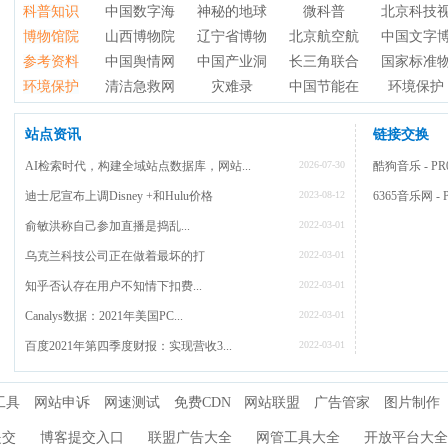
科普知识
中国数字海洋公众版
神秘的地球
微科普
北京科技
国家标准物资共享平台
博物馆院
山西博物院
辽宁省博物馆
北京航空航天博物馆
中国文字
科普知识资料网
参考资料
中国舆情网
中国产业洞察网
长三角联合网
国家标准
南京博物院
环境保护
清洁急救网
灾难录
中国节能在线
环境保护
上海地质资料共享平台
中国清洁生产网
站点资讯
链接交换
AI检索时代，构建全域站点数据库，网站...
2026-07-30
酷狗音乐 - 
迪士尼宣布上调Disney +和Hulu价格
2023-08-12
6365音乐网 
俞敏洪称自己参加直播是捣乱...
2022-03-01
乌克兰科技公司正在做着最坏的打
2022-03-01
知乎否认存在用户不知情下扣费...
2022-03-01
Canalys数据：2021年美国PC...
2022-03-01
百度2021年第四季度财报：实现营收3...
2022-03-01
工具
网站申诉
网速测试
免费CDN
网站联盟
广告管家
图片制作
提交
博客提交入口
联盟广告大全
网管工具大全
开放平台大全