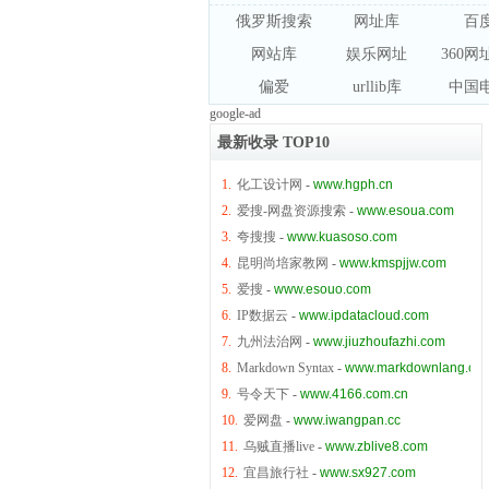
俄罗斯搜索引擎
网址库
百
网站库
娱乐网址
360
偏爱
urllib库
中国
google-ad
最新收录 TOP10
1.
化工设计网
-
www.hgph.cn
2.
爱搜-网盘资源搜索
-
www.esoua.com
3.
夸搜搜
-
www.kuasoso.com
4.
昆明尚培家教网
-
www.kmspjjw.com
5.
爱搜
-
www.esouo.com
6.
IP数据云
-
www.ipdatacloud.com
7.
九州法治网
-
www.jiuzhoufazhi.com
8.
Markdown Syntax
-
www.markdownlang.co
9.
号令天下
-
www.4166.com.cn
10.
爱网盘
-
www.iwangpan.cc
11.
乌贼直播live
-
www.zblive8.com
12.
宜昌旅行社
-
www.sx927.com