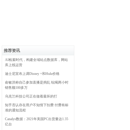
推荐资讯
AI检索时代，构建全域站点数据库，网站
库上线运营
迪士尼宣布上调Disney +和Hulu价格
俞敏洪称自己参加直播是捣乱 吆喝两小时
销售额100多万
乌克兰科技公司正在做着最坏的打
知乎否认存在用户不知情下扣费 付费有标
准的通知流程
Canalys数据：2021年美国PC出货量达1.35
亿台