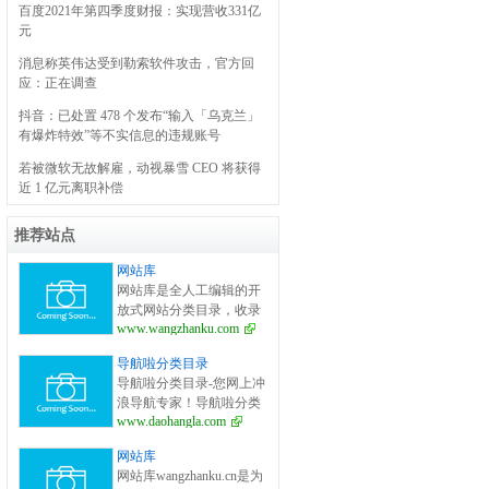
百度2021年第四季度财报：实现营收331亿
元
消息称英伟达受到勒索软件攻击，官方回
应：正在调查
抖音：已处置 478 个发布“输入「乌克兰」
有爆炸特效”等不实信息的违规账号
若被微软无故解雇，动视暴雪 CEO 将获得
近 1 亿元离职补偿
推荐站点
网站库
网站库是全人工编辑的开
放式网站分类目录，收录
www.wangzhanku.com
国内外、各行业优秀网
站，旨在为用户提供更全
导航啦分类目录
面的网站分类目录检索、
导航啦分类目录-您网上冲
优秀网站参考、网站推广
浪导航专家！导航啦分类
服务、网站黄页、网上娱
www.daohangla.com
目录－专业提供为广大站
乐冲浪导航网站。
长收录的开放式网站分类
网站库
目录平台，收集国内外、
网站库wangzhanku.cn是为
各行业优秀正规网站,全人