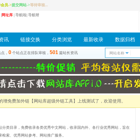
册会员
->
提交网站
->
等待审核...
|
网址库
|
导航啦
|
导航呀
资讯
链接交换
分类浏览
最新收录
数据归档
0
501
站点，
个站点正在排队审核，
篇站长资讯
网站名称
）的增免费加外链
【网站库超级外链工具】
上线测试了，欢迎使用。
站分类目录，免费收录各类优秀中文网站，收录国内外、各行业优秀网站，旨在
录检索、优秀网站参考、网站推广服务。