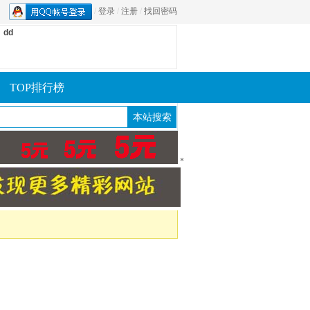
/
登录
/
注册
/
找回密码
dd
TOP排行榜
*