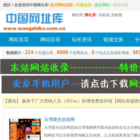
您好！欢迎来到中国网址库!
提交网站流程->
注册会员
->
提交网站
->
等待审核...
网站库
|
网址库
|
导航啦
|
导航呀
网站首页
网站目录
站长资讯
链接交换
分
214
6008
0
50
数据统计：
个主题分类，
个优秀站点，
个站点正在排队审核，
【通知】 服务于广大营销人员（SEOer）的增免费加外链
【网站库超级
台湾观光信息网
台湾观光信息网是由台湾海峡两岸观光旅游协会北京办事
陆网友可以全新视野领略宝岛风情，让大陆游客更加了解