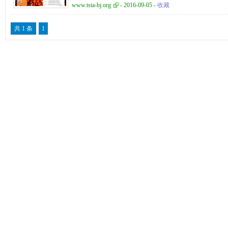
的台湾旅游信息服务、深度推广台湾之美。 台湾观光信息
www.tsta-bj.org
- 2016-09-05 -
收藏
了认识台湾、景点漫游、台湾观光年历、美食特产、精彩
共 1 条
1
栏目，同时还设有自由行专区。