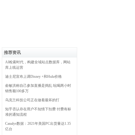
推荐资讯
AI检索时代，构建全域站点数据库，网站
库上线运营
迪士尼宣布上调Disney +和Hulu价格
俞敏洪称自己参加直播是捣乱 吆喝两小时
销售额100多万
乌克兰科技公司正在做着最坏的打
知乎否认存在用户不知情下扣费 付费有标
准的通知流程
Canalys数据：2021年美国PC出货量达1.35
亿台