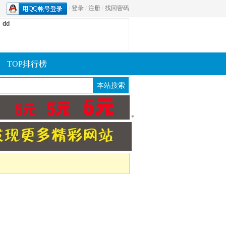
/
登录
/
注册
/
找回密码
dd
TOP排行榜
*