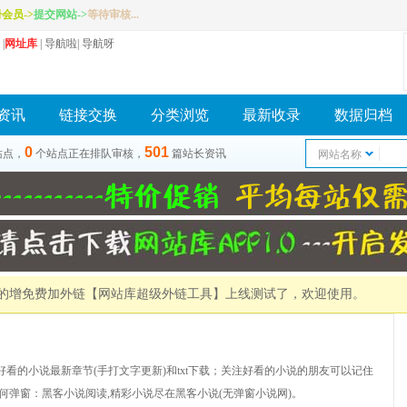
册会员
->
提交网站
->
等待审核...
|
网址库
|
导航啦
|
导航呀
资讯
链接交换
分类浏览
最新收录
数据归档
0
501
站点，
个站点正在排队审核，
篇站长资讯
网站名称
）的增免费加外链
【网站库超级外链工具】
上线测试了，欢迎使用。
看的小说最新章节(手打文字更新)和txt下载；关注好看的小说的朋友可以记住
何弹窗：黑客小说阅读,精彩小说尽在黑客小说(无弹窗小说网)。