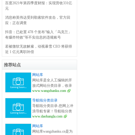
百度2021年第四季度财报：实现营收331亿
元
消息称英伟达受到勒索软件攻击，官方回
应：正在调查
抖音：已处置 478 个发布“输入「乌克兰」
有爆炸特效”等不实信息的违规账号
若被微软无故解雇，动视暴雪 CEO 将获得
近 1 亿元离职补偿
推荐站点
网站库
网站库是全人工编辑的开
放式网站分类目录，收录
www.wangzhanku.com
国内外、各行业优秀网
站，旨在为用户提供更全
导航啦分类目录
面的网站分类目录检索、
导航啦分类目录-您网上冲
优秀网站参考、网站推广
浪导航专家！导航啦分类
服务、网站黄页、网上娱
www.daohangla.com
目录－专业提供为广大站
乐冲浪导航网站。
长收录的开放式网站分类
网站库
目录平台，收集国内外、
网站库wangzhanku.cn是为
各行业优秀正规网站,全人