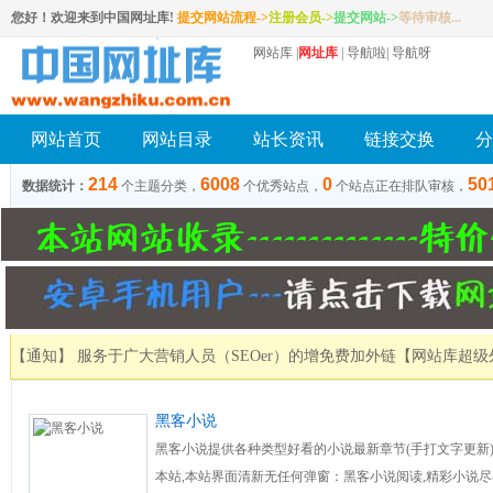
您好！欢迎来到中国网址库!
提交网站流程->
注册会员
->
提交网站
->
等待审核...
网站库
|
网址库
|
导航啦
|
导航呀
网站首页
网站目录
站长资讯
链接交换
分
214
6008
0
50
数据统计：
个主题分类，
个优秀站点，
个站点正在排队审核，
【通知】 服务于广大营销人员（SEOer）的增免费加外链
【网站库超级
黑客小说
黑客小说提供各种类型好看的小说最新章节(手打文字更新)
本站,本站界面清新无任何弹窗：黑客小说阅读,精彩小说尽