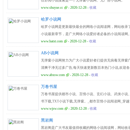
住舒阅小说搜索是一个无弹窗小说网、无广告小说网。
www.shuyue.cc
- 2020-12-28 -
收藏
哈罗小说网
哈罗小说网是更新最快最全的网络小说阅读网，网站收录
小说最新章节，是广大网络小说爱好者必备的小说阅读网
www.hatxt.com
- 2020-12-28 -
收藏
AB小说网
无弹窗小说网努力为广大小说爱好者们提供无病毒无弹窗广
清爽干净无过多广告,每天快速更新数百本热门小说,欢迎
说网大家庭，享受更多藏书架功能,一起品味看书的快乐！
www.abxsw.com
- 2020-12-28 -
收藏
万卷书屋
万卷书屋提供都市小说、言情小说、玄幻小说、武侠小说
书下载,TXT小说下载,无弹窗。_都市言情小说阅读网_穿
www.wjsw.com
- 2020-12-28 -
收藏
黑岩阁
黑岩阁是广大书友最值得收藏的网络小说阅读网，网站收