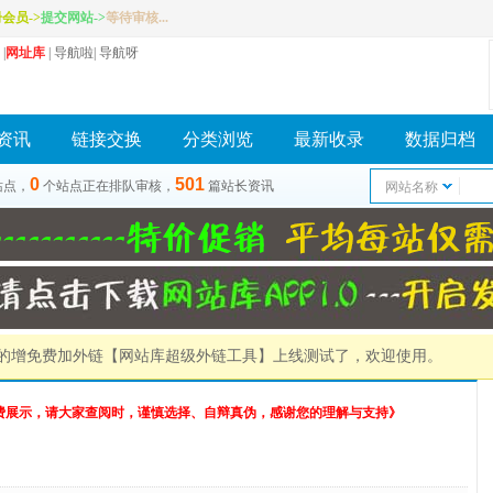
册会员
->
提交网站
->
等待审核...
|
网址库
|
导航啦
|
导航呀
资讯
链接交换
分类浏览
最新收录
数据归档
0
501
站点，
个站点正在排队审核，
篇站长资讯
网站名称
）的增免费加外链
【网站库超级外链工具】
上线测试了，欢迎使用。
费展示，请大家查阅时，谨慎选择、自辩真伪，感谢您的理解与支持》