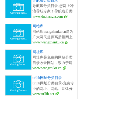
导航啦分类目录
面的网站分类目录检索、
导航啦分类目录-您网上冲
优秀网站参考、网站推广
浪导航专家！导航啦分类
服务、网站黄页、网上娱
www.daohangla.com
目录－专业提供为广大站
乐冲浪导航网站。
长收录的开放式网站分类
网站库
目录平台，收集国内外、
网站库wangzhanku.cn是为
各行业优秀正规网站,全人
广大网民提供高质量网上
工编辑收录，为百度、谷
www.wangzhanku.cn
娱乐冲浪导航网站，汇聚
歌、有道、搜狗、必应等
众多高质量娱乐、工作、
搜索引擎提供索引参考, 同
网址库
学习等网站让广大网民轻
时也是站长推广网站值得
网址库是免费的网站分类
松畅游互联网，同时面向
信任选择的平台。
目录收录网站，致力于建
广大互联网站长提供免费
www.wangzhiku.cn
立全面的网址库平台：免
的网址收录、免费网站收
费收录网站、网址；收录
录、免费外链平台。
urllib网址分类目录
国内外各行业优秀的网站
urllib网址分类目录-免费专
网址,让你轻松畅游互联
业的网址、网站、URL分
网，找到您想要的网站、
www.urllib.net
类目录_提交网址、网站、
信息资源；加入网址库让
URL到我们的网站。
我们共同成长。网址库!网
址酷！上网，您需要网址
库! 网址大全，实用网址一
网打尽！