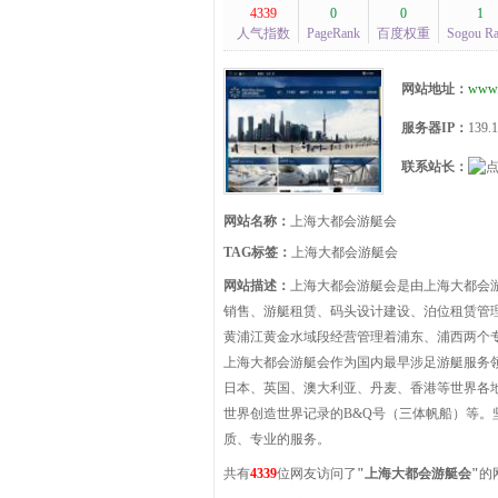
4339
0
0
1
人气指数
PageRank
百度权重
Sogou R
网站地址：
www.
服务器IP：
139.1
联系站长：
网站名称：
上海大都会游艇会
TAG标签：
上海大都会游艇会
网站描述：
上海大都会游艇会是由上海大都会
销售、游艇租赁、码头设计建设、泊位租赁管
黄浦江黄金水域段经营管理着浦东、浦西两个专业
上海大都会游艇会作为国内最早涉足游艇服务领
日本、英国、澳大利亚、丹麦、香港等世界各地
世界创造世界记录的B&Q号（三体帆船）等。
质、专业的服务。
共有
4339
位网友访问了
"上海大都会游艇会"
的