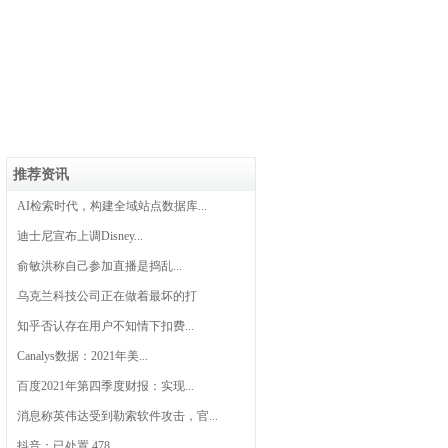
推荐资讯
AI检索时代，构建全域站点数据库...
迪士尼宣布上调Disney...
俞敏洪称自己参加直播是捣乱...
乌克兰科技公司正在做着最坏的打
知乎否认存在用户不知情下扣费...
Canalys数据：2021年美...
百度2021年第四季度财报：实现...
消息称英伟达受到勒索软件攻击，官...
抖音：已处置 478...