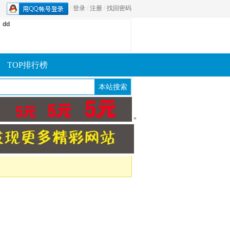
/
登录
/
注册
/
找回密码
dd
TOP排行榜
*