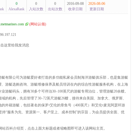
0
0
0
2016-09-08
2026-08-06
ank
AlexaRank
入站次数
出站次数
收录日期
更新日期
metmarines.com
(
网站认领
)
96.197.121
游艇有限公司为游艇爱好者打造的多功能私家会员制海洋游艇俱乐部，也是集游艇
理、游艇选购咨询、游艇维修保养及船员培训在内的综合性游艇服务机构，在上海
游艇码头，拥有30多个可停泊30–100英尺的游艇专用泊位，管理游艇20余艘。
域的机构，先后管理了30–72英尺游艇26艘，接待来自美国、加拿大、俄罗斯、
的外籍游艇，包括著名的保罗•艾伦的章鱼号（400英尺）和艾伦•麦克阿瑟环游
坚持“服务为先、资源第一、客户至上、成本控制”的宗旨，为会员提供全面、优
网站百科介绍页，点击上面大标题或者缩略图即可进入该网站主页。