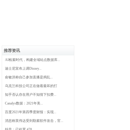
推荐资讯
AI检索时代，构建全域站点数据库...
迪士尼宣布上调Disney...
俞敏洪称自己参加直播是捣乱...
乌克兰科技公司正在做着最坏的打
知乎否认存在用户不知情下扣费...
Canalys数据：2021年美...
百度2021年第四季度财报：实现...
消息称英伟达受到勒索软件攻击，官...
抖音：已处置 478...