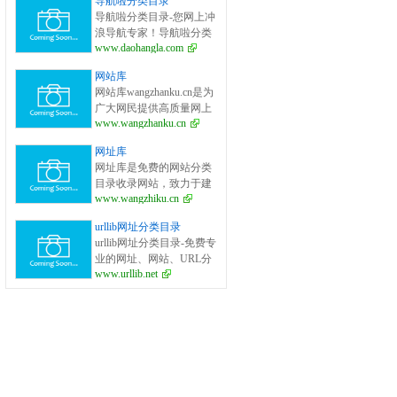
导航啦分类目录
面的网站分类目录检索、
导航啦分类目录-您网上冲
优秀网站参考、网站推广
浪导航专家！导航啦分类
服务、网站黄页、网上娱
www.daohangla.com
目录－专业提供为广大站
乐冲浪导航网站。
长收录的开放式网站分类
网站库
目录平台，收集国内外、
网站库wangzhanku.cn是为
各行业优秀正规网站,全人
广大网民提供高质量网上
工编辑收录，为百度、谷
www.wangzhanku.cn
娱乐冲浪导航网站，汇聚
歌、有道、搜狗、必应等
众多高质量娱乐、工作、
搜索引擎提供索引参考, 同
网址库
学习等网站让广大网民轻
时也是站长推广网站值得
网址库是免费的网站分类
松畅游互联网，同时面向
信任选择的平台。
目录收录网站，致力于建
广大互联网站长提供免费
www.wangzhiku.cn
立全面的网址库平台：免
的网址收录、免费网站收
费收录网站、网址；收录
录、免费外链平台。
urllib网址分类目录
国内外各行业优秀的网站
urllib网址分类目录-免费专
网址,让你轻松畅游互联
业的网址、网站、URL分
网，找到您想要的网站、
www.urllib.net
类目录_提交网址、网站、
信息资源；加入网址库让
URL到我们的网站。
我们共同成长。网址库!网
址酷！上网，您需要网址
库! 网址大全，实用网址一
网打尽！