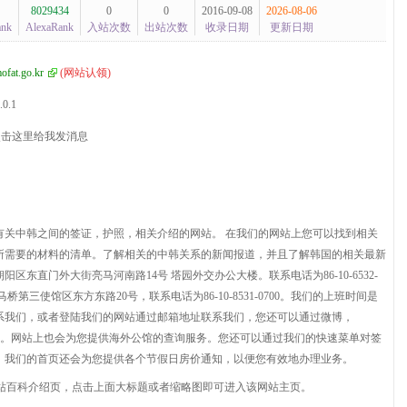
8029434
0
0
2016-09-08
2026-08-06
ank
AlexaRank
入站次数
出站次数
收录日期
更新日期
ofat.go.kr
(
网站认领
)
.0.1
有关中韩之间的签证，护照，相关介绍的网站。 在我们的网站上您可以找到相关
所需要的材料的清单。了解相关的中韩关系的新闻报道，并且了解韩国的相关最新
东直门外大街亮马河南路14号 塔园外交办公大楼。联系电话为86-10-6532-
马桥第三使馆区东方东路20号，联系电话为86-10-8531-0700。我们的上班时间是
系我们，或者登陆我们的网站通过邮箱地址联系我们，您还可以通过微博，
行关注。网站上也会为您提供海外公馆的查询服务。您还可以通过我们的快速菜单对签
。我们的首页还会为您提供各个节假日房价通知，以便您有效地办理业务。
站百科介绍页，点击上面大标题或者缩略图即可进入该网站主页。