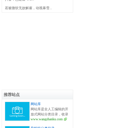
若被微软无故解雇，动视暴雪...
推荐站点
网站库
网站库是全人工编辑的开
放式网站分类目录，收录
www.wangzhanku.com
国内外、各行业优秀网
站，旨在为用户提供更全