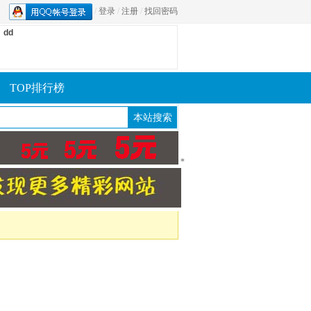
/
登录
/
注册
/
找回密码
dd
TOP排行榜
*