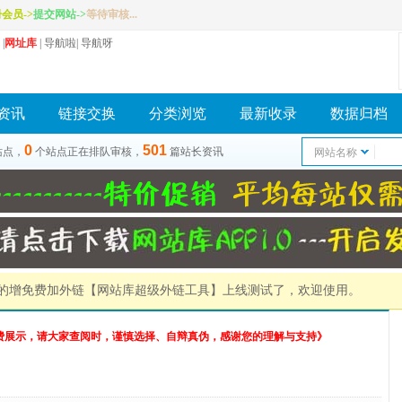
册会员
->
提交网站
->
等待审核...
|
网址库
|
导航啦
|
导航呀
资讯
链接交换
分类浏览
最新收录
数据归档
0
501
站点，
个站点正在排队审核，
篇站长资讯
网站名称
）的增免费加外链
【网站库超级外链工具】
上线测试了，欢迎使用。
费展示，请大家查阅时，谨慎选择、自辩真伪，感谢您的理解与支持》