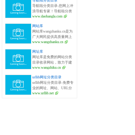
导航啦分类目录
面的网站分类目录检索、
导航啦分类目录-您网上冲
优秀网站参考、网站推广
浪导航专家！导航啦分类
服务、网站黄页、网上娱
www.daohangla.com
目录－专业提供为广大站
乐冲浪导航网站。
长收录的开放式网站分类
网站库
目录平台，收集国内外、
网站库wangzhanku.cn是为
各行业优秀正规网站,全人
广大网民提供高质量网上
工编辑收录，为百度、谷
www.wangzhanku.cn
娱乐冲浪导航网站，汇聚
歌、有道、搜狗、必应等
众多高质量娱乐、工作、
搜索引擎提供索引参考, 同
网址库
学习等网站让广大网民轻
时也是站长推广网站值得
网址库是免费的网站分类
松畅游互联网，同时面向
信任选择的平台。
目录收录网站，致力于建
广大互联网站长提供免费
www.wangzhiku.cn
立全面的网址库平台：免
的网址收录、免费网站收
费收录网站、网址；收录
录、免费外链平台。
urllib网址分类目录
国内外各行业优秀的网站
urllib网址分类目录-免费专
网址,让你轻松畅游互联
业的网址、网站、URL分
网，找到您想要的网站、
www.urllib.net
类目录_提交网址、网站、
信息资源；加入网址库让
URL到我们的网站。
我们共同成长。网址库!网
址酷！上网，您需要网址
库! 网址大全，实用网址一
网打尽！