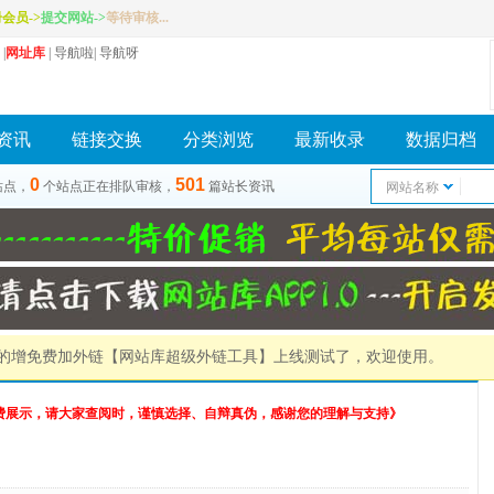
册会员
->
提交网站
->
等待审核...
|
网址库
|
导航啦
|
导航呀
资讯
链接交换
分类浏览
最新收录
数据归档
0
501
站点，
个站点正在排队审核，
篇站长资讯
网站名称
）的增免费加外链
【网站库超级外链工具】
上线测试了，欢迎使用。
费展示，请大家查阅时，谨慎选择、自辩真伪，感谢您的理解与支持》