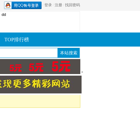
/
登录
/
注册
/
找回密码
dd
TOP排行榜
*