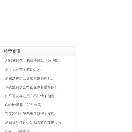
推荐资讯
AI检索时代，构建全域站点数据库...
迪士尼宣布上调Disney...
俞敏洪称自己参加直播是捣乱...
乌克兰科技公司正在做着最坏的打
知乎否认存在用户不知情下扣费...
Canalys数据：2021年美...
百度2021年第四季度财报：实现...
消息称英伟达受到勒索软件攻击，官...
抖音：已处置 478...