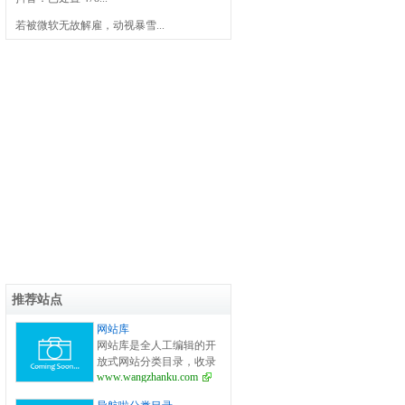
若被微软无故解雇，动视暴雪...
推荐站点
网站库
网站库是全人工编辑的开
放式网站分类目录，收录
www.wangzhanku.com
国内外、各行业优秀网
站，旨在为用户提供更全