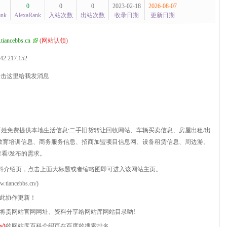
0
0
0
2023-02-18
2026-08-07
ank
AlexaRank
入站次数
出站次数
收录日期
更新日期
tiancebbs.cn
(
网站认领
)
42.217.152
为百姓免费提供本地生活信息:二手旧货转让回收网站、车辆买卖信息、房屋出租/出
教育培训信息、商务服务信息、招商加盟项目信息网、设备租赁信息、周边游、
查看/发布的需求。
科介绍页，点击上面大标题或者缩略图即可进入该网站主页。
ncebbs.cn/)
点此协作更新！
以将贵网站官网网址、资料分享给网站库网站目录哟!
/)
的网站库百科介绍页在百度的搜索排名