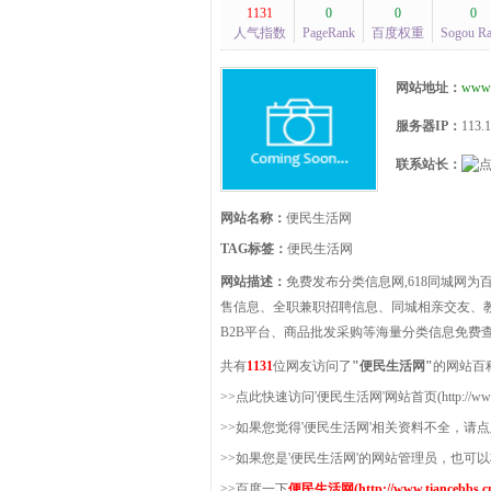
1131
0
0
0
人气指数
PageRank
百度权重
Sogou R
网站地址：
www.
服务器IP：
113.1
联系站长：
网站名称：
便民生活网
TAG标签：
便民生活网
网站描述：
免费发布分类信息网,618同城网
售信息、全职兼职招聘信息、同城相亲交友、
B2B平台、商品批发采购等海量分类信息免费
共有
1131
位网友访问了
"便民生活网"
的网站百
>>点此快速访问'便民生活网'网站首页(http://www.tia
>>如果您觉得'便民生活网'相关资料不全，请
>>如果您是'便民生活网'的网站管理员，也可
>>百度一下
便民生活网(http://www.tiancebbs.cn