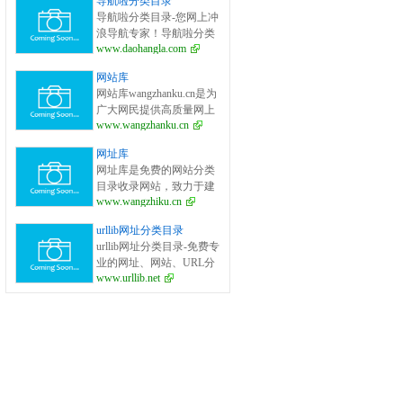
导航啦分类目录
面的网站分类目录检索、
导航啦分类目录-您网上冲
优秀网站参考、网站推广
浪导航专家！导航啦分类
服务、网站黄页、网上娱
www.daohangla.com
目录－专业提供为广大站
乐冲浪导航网站。
长收录的开放式网站分类
网站库
目录平台，收集国内外、
网站库wangzhanku.cn是为
各行业优秀正规网站,全人
广大网民提供高质量网上
工编辑收录，为百度、谷
www.wangzhanku.cn
娱乐冲浪导航网站，汇聚
歌、有道、搜狗、必应等
众多高质量娱乐、工作、
搜索引擎提供索引参考, 同
网址库
学习等网站让广大网民轻
时也是站长推广网站值得
网址库是免费的网站分类
松畅游互联网，同时面向
信任选择的平台。
目录收录网站，致力于建
广大互联网站长提供免费
www.wangzhiku.cn
立全面的网址库平台：免
的网址收录、免费网站收
费收录网站、网址；收录
录、免费外链平台。
urllib网址分类目录
国内外各行业优秀的网站
urllib网址分类目录-免费专
网址,让你轻松畅游互联
业的网址、网站、URL分
网，找到您想要的网站、
www.urllib.net
类目录_提交网址、网站、
信息资源；加入网址库让
URL到我们的网站。
我们共同成长。网址库!网
址酷！上网，您需要网址
库! 网址大全，实用网址一
网打尽！