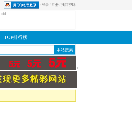
/
登录
/
注册
/
找回密码
dd
TOP排行榜
*