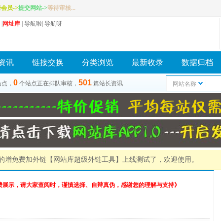
册会员
->
提交网站
->
等待审核...
|
网址库
|
导航啦
|
导航呀
资讯
链接交换
分类浏览
最新收录
数据归档
0
501
站点，
个站点正在排队审核，
篇站长资讯
网站名称
）的增免费加外链
【网站库超级外链工具】
上线测试了，欢迎使用。
费展示，请大家查阅时，谨慎选择、自辩真伪，感谢您的理解与支持》