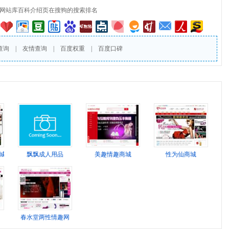
网站库百科介绍页在搜狗的搜索排名
查询
|
友情查询
|
百度权重
|
百度口碑
城
飘飘成人用品
美趣情趣商城
性为仙商城
春水堂两性情趣网