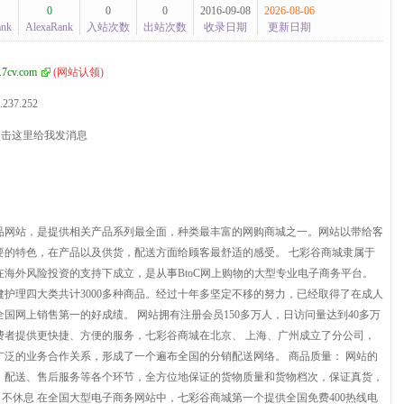
0
0
0
2016-09-08
2026-08-06
ank
AlexaRank
入站次数
出站次数
收录日期
更新日期
7cv.com
(
网站认领
)
.237.252
品网站，是提供相关产品系列最全面，种类最丰富的网购商城之一。网站以带给客
要的特色，在产品以及供货，配送方面给顾客最舒适的感受。 七彩谷商城隶属于
在海外风险投资的支持下成立，是从事BtoC网上购物的大型专业电子商务平台。
护理四大类共计3000多种商品。经过十年多坚定不移的努力，已经取得了在成人
国网上销售第一的好成绩。 网站拥有注册会员150多万人，日访问量达到40多万
消费者提供更快捷、方便的服务，七彩谷商城在北京、 上海、广州成立了分公司，
泛的业务合作关系，形成了一个遍布全国的分销配送网络。 商品质量： 网站的
、配送、售后服务等各个环节，全方位地保证的货物质量和货物档次，保证真货，
日不休息 在全国大型电子商务网站中，七彩谷商城第一个提供全国免费400热线电