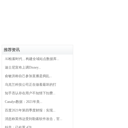
推荐资讯
AI检索时代，构建全域站点数据库...
迪士尼宣布上调Disney...
俞敏洪称自己参加直播是捣乱...
乌克兰科技公司正在做着最坏的打
知乎否认存在用户不知情下扣费...
Canalys数据：2021年美...
百度2021年第四季度财报：实现...
消息称英伟达受到勒索软件攻击，官...
抖音：已处置 478...