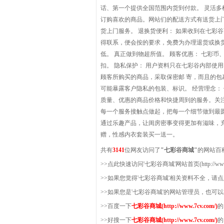
话、第一个提供全国范围内货到付款。 灵活多
订购喜欢的商品。网站们的配送方式有送货上门
货上门服务。 退换货便利： 如果收到在七彩
得联系，便会按的要求，免费为办理退货或换货
低。 真正做到物超所值。 顾客优惠： 七彩
扣。 隐私保护： 用户资料只在七彩谷内部使
顾客所购买的商品，采取保密邮 寄，而且的
可能暴露客户隐私的包装、标识。 经营理念：
质量、优惠的商品价格和快捷周到的服务。关
每一个服务接触点做起，把每一个细节做到最
通过乐趣产品，让闺房密事变得更加有滋味，
赠，性感内衣套装买一送一。
共有
3141
位网友访问了
"七彩谷商城"
的网站百
>>点此快速访问'七彩谷商城'网站首页(http://www.7
>>如果您觉得'七彩谷商城'相关资料不全，请
>>如果您是'七彩谷商城'的网站管理员，也可
>>百度一下
七彩谷商城(http://www.7cv.com/)
的
>>好搜一下
七彩谷商城(http://www.7cv.com/)
的