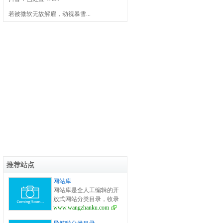
若被微软无故解雇，动视暴雪...
推荐站点
网站库
网站库是全人工编辑的开
放式网站分类目录，收录
www.wangzhanku.com
国内外、各行业优秀网
站，旨在为用户提供更全