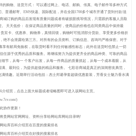
样的购物、送货方式： 可以通过网上、电话、邮购、传真、电子邮件等多种方式
、普通邮寄、EMS快递、国际配送，并在全国1700多个城市开通了货到付款/送
谷商城订购的商品后发现有质量问题或者有破损脏残等情况，只需跟的客服人员取
。 天天低价： 在保证商品质量的同时，使商品的价格也在同类商品中保持最
币、贵宾卡、优惠券、购物券，真情回馈，购物时可抵消部分货款、享受更多价格折
用，绝不会泄露给第三方。对所有的会员资料、订购信息、咨询均严格保密。对于
包裹享有邮局免验权，在取货时看不到任何敏感性标志；此外在送货时也禁止一切
 信任源于优秀的品质和服务。将继续努力为提供更齐全的商品种类、可靠的商品
注细节，从每一 个客户出发，从每一件商品的质量抓起，从每一个成本着眼，从
圆满、最到位，为提供超值的精品和服务。 七彩谷商城是真正的深闺密友典范，
充满情趣。近期举行活动包括：杰士邦避孕套超级优惠套装，芳香女士魅力香水满
科介绍页，点击上面大标题或者缩略图即可进入该网站主页。
cv.com/)
点此协作更新！
以将贵网站官网网址、资料分享给网站库网站目录哟!
网站库百科介绍页在百度的搜索排名
网站库百科介绍页在好搜的搜索排名