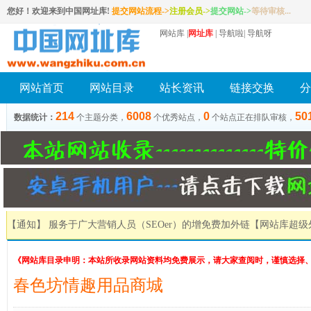
您好！欢迎来到中国网址库!
提交网站流程->
注册会员
->
提交网站
->
等待审核...
网站库
|
网址库
|
导航啦
|
导航呀
网站首页
网站目录
站长资讯
链接交换
分
214
6008
0
50
数据统计：
个主题分类，
个优秀站点，
个站点正在排队审核，
【通知】 服务于广大营销人员（SEOer）的增免费加外链
【网站库超级
《网站库目录申明：本站所收录网站资料均免费展示，请大家查阅时，谨慎选择
春色坊情趣用品商城