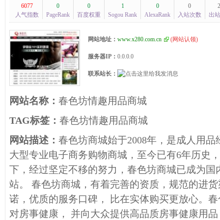
6077
0
0
1
0
0
人气指数
PageRank
百度权重
Sogou Rank
AlexaRank
入站次数
出
网站地址：
www.x280.com.cn
(
网站认领
)
服务器IP：
0.0.0.0
联系站长：
网站名称：
春色坊情趣用品商城
TAG标签：
春色坊情趣用品商城
网站描述：
春色坊商城始于2008年，是成人用
大型专业电子商务购物商城，至今已有6年历史
下，经过坚定不移的努力，春色坊商城已成为国
站。 春色坊商城，有着完善的资质，规范的进
诺，优质的服务口碑， 比在实体购买更放心。
对房事健康， 并向大众提供高品质房事健康用品