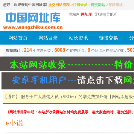
您好！欢迎来到中国网址库!
提交网站流程->
注册会员
->
提交网站
->
等待审核...
网站库
|
网址库
|
导航啦
|
导航呀
网站首页
网站目录
站长资讯
链接交换
分
214
6008
0
50
数据统计：
个主题分类，
个优秀站点，
个站点正在排队审核，
【通知】 服务于广大营销人员（SEOer）的增免费加外链
【网站库超级
《网站库目录申明：本站所收录网站资料均免费展示，请大家查阅时，谨慎选择
e小说