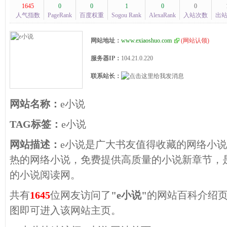
1645
0
0
1
0
0
人气指数
PageRank
百度权重
Sogou Rank
AlexaRank
入站次数
出
网站地址：
www.exiaoshuo.com
(
网站认领
)
服务器IP：
104.21.0.220
联系站长：
网站名称：
e小说
TAG标签：
e小说
网站描述：
e小说是广大书友值得收藏的网络小
热的网络小说，免费提供高质量的小说新章节，
的小说阅读网。
共有
1645
位网友访问了
"e小说"
的网站百科介绍
图即可进入该网站主页。