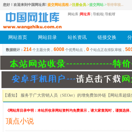
您好！欢迎来到中国网址库!
提交网站流程->
注册会员
->
提交网站
->
等待审核...
网站库
|
网址库
|
导航啦
|
导航呀
网站首页
网站目录
站长资讯
链接交换
分
214
6008
0
50
数据统计：
个主题分类，
个优秀站点，
个站点正在排队审核，
【通知】 服务于广大营销人员（SEOer）的增免费加外链
【网站库超级
《网站库目录申明：本站所收录网站资料均免费展示，请大家查阅时，谨慎选择
顶点小说