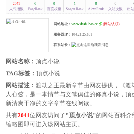
2041
0
0
1
0
0
人气指数
PageRank
百度权重
Sogou Rank
AlexaRank
入站次数
出
网站地址：
www.dashubao.cc
(
网站认领
)
服务器IP：
104.21.25.161
联系站长：
网站名称：
顶点小说
TAG标签：
顶点小说
网站描述：
渡劫之王最新章节由网友提供，《渡
人心弦，是一本情节与文笔俱佳的修真小说，顶
新清爽干净的文字章节在线阅读。
共有
2041
位网友访问了
"顶点小说"
的网站百科介
缩略图即可进入该网站主页。