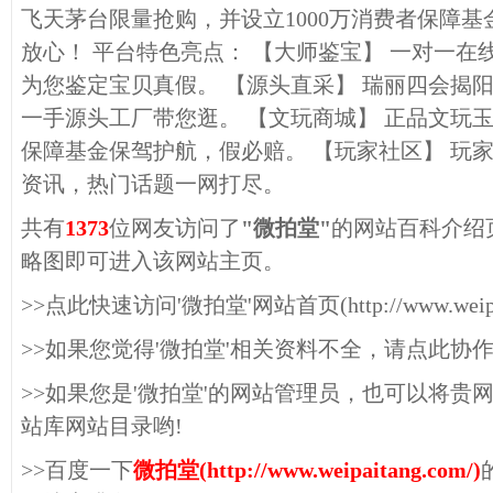
飞天茅台限量抢购，并设立1000万消费者保障
放心！ 平台特色亮点： 【大师鉴宝】 一对一
为您鉴定宝贝真假。 【源头直采】 瑞丽四会揭
一手源头工厂带您逛。 【文玩商城】 正品文玩玉
保障基金保驾护航，假必赔。 【玩家社区】 玩
资讯，热门话题一网打尽。
共有
1373
位网友访问了
"微拍堂"
的网站百科介绍
略图即可进入该网站主页。
>>点此快速访问'微拍堂'网站首页(http://www.weipait
>>如果您觉得'微拍堂'相关资料不全，请点此协
>>如果您是'微拍堂'的网站管理员，也可以将贵
站库网站目录哟!
>>百度一下
微拍堂(http://www.weipaitang.com/)