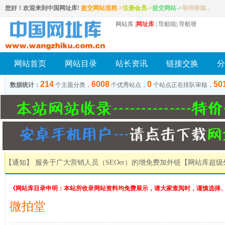
您好！欢迎来到中国网址库!
提交网站流程->
注册会员
->
提交网站
->
等待审核...
网站库
|
网址库
|
导航啦
|
导航呀
网站首页
网站目录
站长资讯
链接交换
分
214
6008
0
50
数据统计：
个主题分类，
个优秀站点，
个站点正在排队审核，
【通知】 服务于广大营销人员（SEOer）的增免费加外链
【网站库超级
《网站库目录申明：本站所收录网站资料均免费展示，请大家查阅时，谨慎选择
微拍堂