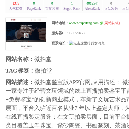
1373
0
0
1
4019544
0
人气指数
PageRank
百度权重
Sogou Rank
AlexaRank
入站次数
出
网站地址：
www.weipaitang.com
(
网站认领
)
服务器IP：
121.5.96.77
联系站长：
网站名称：
微拍堂
TAG标签：
微拍堂
网站描述：
微拍堂鉴宝版APP官网,应用描述： 
一家专注于经营文玩领域的线上直播拍卖鉴宝平
+免费鉴宝”的创新商业模式，革新了文玩艺术品
层面，平台入驻近百名从业7 年以上鉴定大师，
在线直播鉴定服务；在文玩拍卖层面，目前平台
类目覆盖玉翠珠宝、紫砂陶瓷、书画篆刻、茶酒滋