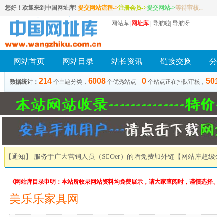
您好！欢迎来到中国网址库!
提交网站流程->
注册会员
->
提交网站
->
等待审核...
网站库
|
网址库
|
导航啦
|
导航呀
网站首页
网站目录
站长资讯
链接交换
分
214
6008
0
50
数据统计：
个主题分类，
个优秀站点，
个站点正在排队审核，
【通知】 服务于广大营销人员（SEOer）的增免费加外链
【网站库超级
《网站库目录申明：本站所收录网站资料均免费展示，请大家查阅时，谨慎选择
美乐乐家具网