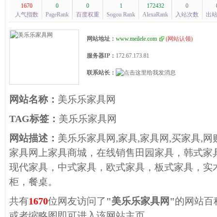
1670
0
0
1
172432
0
人气指数
PageRank
百度权重
Sogou Rank
AlexaRank
入站次数
出
网站地址：
www.meilele.com
(
网站认领
)
服务器IP：
172.67.173.81
联系站长：
网站名称：
美乐乐家具网
TAG标签：
美乐乐家具网
网站描述：
美乐乐家具网,家具,家具网,买家具,网
家具网上家具商城，在线销售田园家具，韩式家
现代家具，中式家具，欧式家具，板式家具，实
柜，餐桌。
共有
1670
位网友访问了
"美乐乐家具网"
的网站百
或者缩略图即可进入该网站主页。