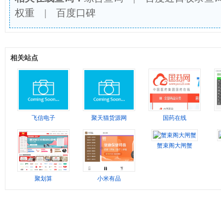
权重
|
百度口碑
相关站点
飞信电子
聚天猫货源网
国药在线
蟹束阁大闸蟹
聚划算
小米有品