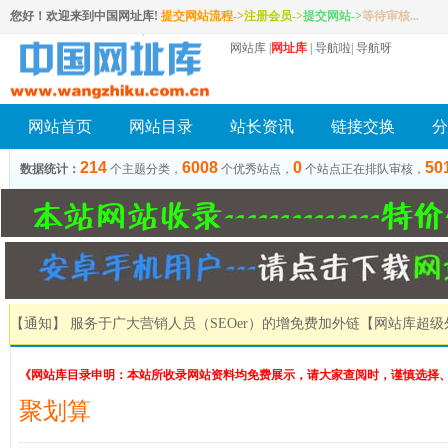
您好！欢迎来到中国网址库!
提交网站流程->
注册会员
->
提交网站
->
等待审核...
网站库
|
网址库
|
导航啦
|
导航呀
网站首页
网站目录
站长资讯
链接交换
分
214
6008
0
50
数据统计：
个主题分类，
个优秀站点，
个站点正在排队审核，
【通知】 服务于广大营销人员（SEOer）的增免费加外链
【网站库超级
《网站库目录申明：本站所收录网站资料均免费展示，请大家查阅时，谨慎选择
聚划算