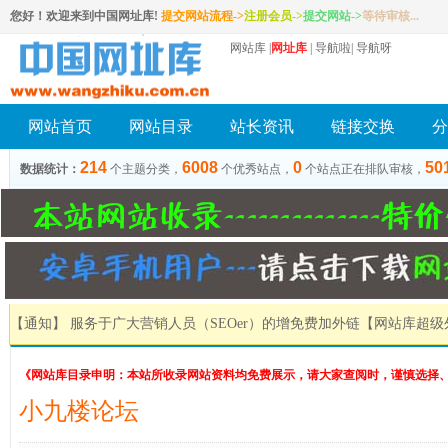
您好！欢迎来到中国网址库!
提交网站流程->
注册会员
->
提交网站
->
等待审核...
网站库
|
网址库
|
导航啦
|
导航呀
网站首页
网站目录
站长资讯
链接交换
分
214
6008
0
50
数据统计：
个主题分类，
个优秀站点，
个站点正在排队审核，
【通知】 服务于广大营销人员（SEOer）的增免费加外链
【网站库超级
《网站库目录申明：本站所收录网站资料均免费展示，请大家查阅时，谨慎选择
小九楼论坛