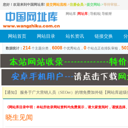
您好！欢迎来到中国网址库!
提交网站流程->
注册会员
->
提交网站
->
等待审核...
网站库
|
网址库
|
导航啦
|
导航呀
网站首页
网站目录
站长资讯
链接交换
分
214
6008
0
50
数据统计：
个主题分类，
个优秀站点，
个站点正在排队审核，
【通知】 服务于广大营销人员（SEOer）的增免费加外链
【网站库超级
《网站库目录申明：本站所收录网站资料均免费展示，请大家查阅时，谨慎选择
晓生见闻