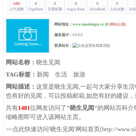
1481
0
0
0
0
0
人气指数
PageRank
百度权重
Sogou Rank
AlexaRank
入站次数
出
网站地址：
www.xiaoshengzx.cn
(
网站认领
)
服务器IP：
0.0.0.0
联系站长：
网站名称：
晓生见闻
TAG标签：
新闻
生活
旅游
网站描述：
这里是晓生见闻,一起与大家分享生活
也有好的见闻，可以投稿邮箱,如您有好的建议，
共有
1481
位网友访问了
"晓生见闻"
的网站百科介
缩略图即可进入该网站主页。
>>点此快速访问'晓生见闻'网站首页(http://www.xiaos